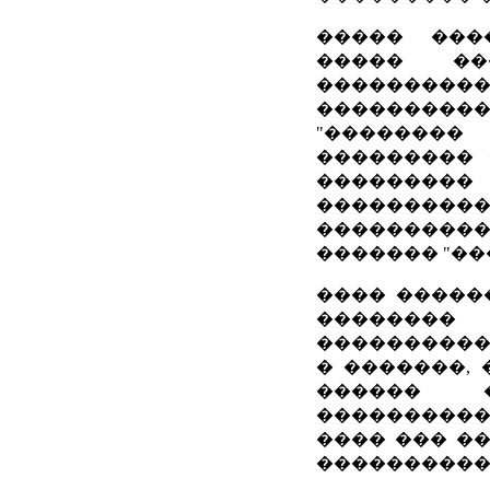
����� ���
����� ��
���������
����������
"��������
��������� 
���������
����������
���������� 
������� "��
���� �����
�������
����������
� �������,
������ 
����������
���� ��� ��
�����������