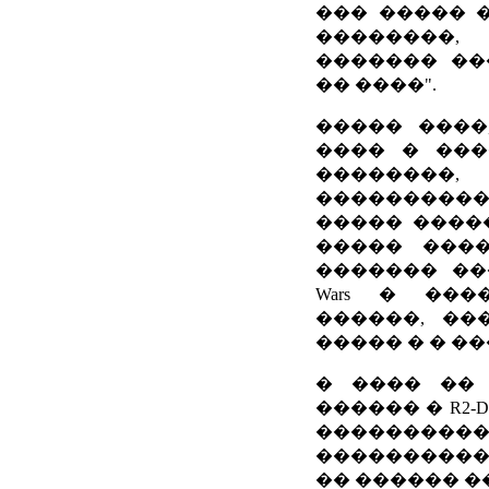
��� ����� �
��������,
������� ��
�� ����".
����� ����
���� � ���
��������,
���������
����� �����
����� ����
������� ��
Wars � ���
������, ��
����� � � ��
� ���� �� 
������ � R2
����������:
�����������
�� ������ 