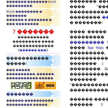
������� ���
�������/������� hi-tech
���������
���� "���
Hi-tech �������� �
��������
�������
��������
�
������ � ������� �
� �������!
��� ��������
7 �������
���� �����
��������� 
����������
��������� ����
��������� Wik
�������������
����
Star Wars
(
).
������ ���
�������
�����������
����������
�����!
������� 
�������� Ha
��� �����
��������
����������, ������,
����������� �����
�������
"��������
...
����������
�������
������ ����
������-����������
������ 3 
��������� �����