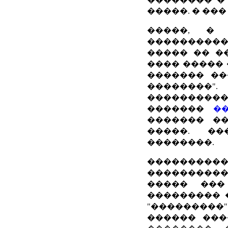
�����. � ��
�����, � 
����������
����� �� �
���� �����
������� ��
��������".
���������� 
�������
�
������� ��
�����. ��
��������.
����������
����������,
����� ���
��������� �
"��������
������ ���