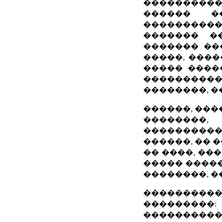
���������
������ �
���������� 
������� �
������� ��
�����, ����
����� ����
��������
��������, �
������, ���
��������
����������
������, �� 
�� ����, ��
����� �����
��������, �
�����������
�������
���������