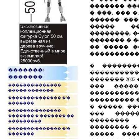
������� ��
� ���, ��� �
������ ���
����� ��
��������, �
������� � 
�� ����� �
�����������
� ��������
�������/
����������
�������
������� 200
�������/�������
��� �����
����� �������
���������
�������/������� �/�
��������� �
�������
� �����. �
�������/�������
��� ����
������� � ������� ��
�������� 
���������
�������� �
�������/������� �/�
����� ����
�������