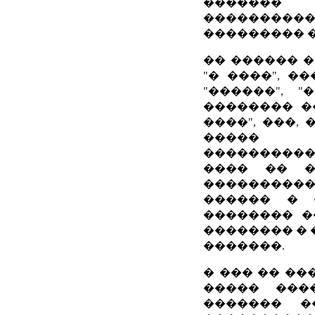
�������
���������
��������� 
�� ������ �
"� ����", �
"������", 
�������� �
����", ���, 
�����
����������
���� �� ��
����������
������ � 
�������� �
�������� � 
�������.
� ��� �� ��
����� ���
������� �