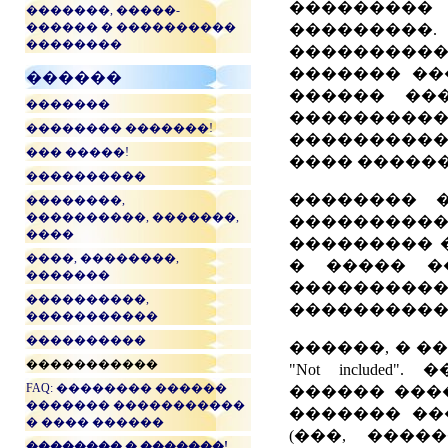
���������
�������, �����-
������ � ����������
��������
��������
����������
������� ��
������
������ ��
�������
����������
�������� �������!
���������
��� �����!
���� �����
����������
�������� �
��������,
����������, �������,
���������
����
��������� 
����, ��������,
� ����� �
�������
���������
����������,
���������� 
�����������
����������
������, � �
�����������
"Not include
FAQ: �������� ������
������ ����
������� �����������
������� ��
� ���� ������
(���, ����
�������� � �������!