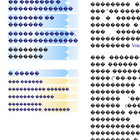
�� ������� �
�������� �
�������������
��� "�� ����
������� ��
�� � �����
�������
�������� �
��� ����
����� ��������,
��������
��������������
��������
Voi
��������
�������
��� �������
��� ������ 
���� �����
� �����
���� ("��-��
��� ������
��������� 
���������� ������
��������
������� �����
������ "��
���������,
������ (��
���������, �������
������� ��
��������
�������
��������
�������� �