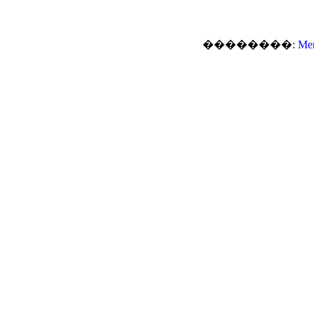
��������:
Me