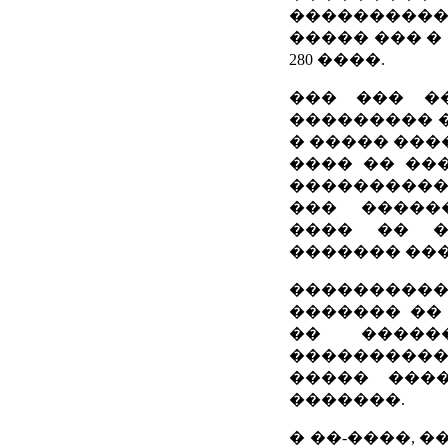
�����������
����� ��� �
280 ����.
��� ��� ��
��������� �
� ����� ����
���� �� ��
����������
��� �����
���� �� �
������� ����
��������
������� ��
�� �����
�����������
����� ���
�������.
� ��-����, 