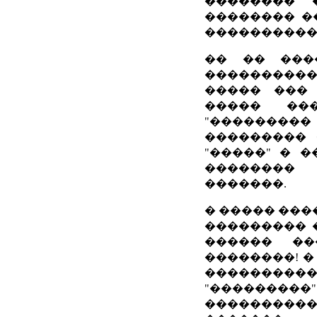
�������� 
�������� �
����������
�� �� ���
����������:
����� ��� 
����� ��
"���������
��������� 
"�����" � 
�������� 
�������.
� ����� ���
��������� 
������ �
��������! 
��������
"�������
��������