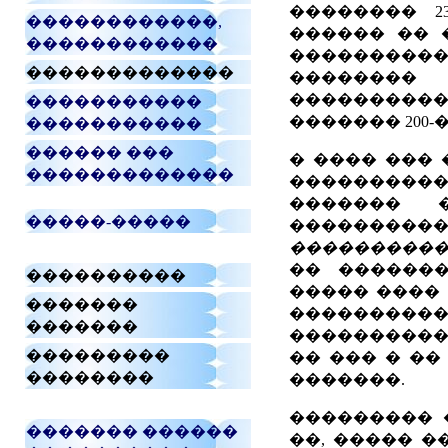
�������� 2
������������,
������ �� 
������������
���������
�������������
�������� (
����������
�����������
������� 200
�����������
������ ���
� ���� ��� 
�������������
����������
������� 
�����-�����
�����������
���������
�� ������
����������
����� ����
�������
����������
�������
�����������
���������
�� ��� � ��
��������
�������.
��������� 
������� ������
��, ����� �