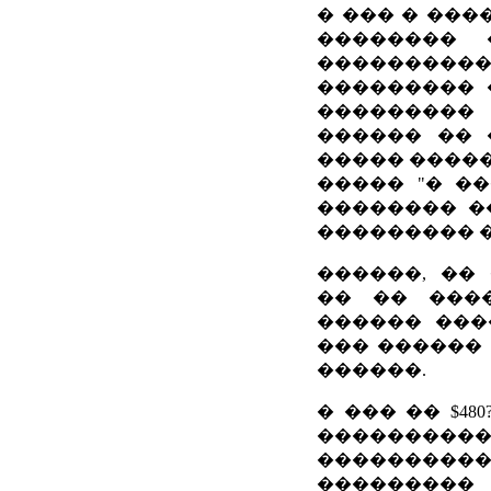
� ��� � ���
�������� 
���������
��������� 
���������
������ �� 
����� �����
����� "� �
�������� �
��������� 
������, ��
�� �� ���
������ ���
��� ������
������.
� ��� �� $4
������
�����������
��������� 