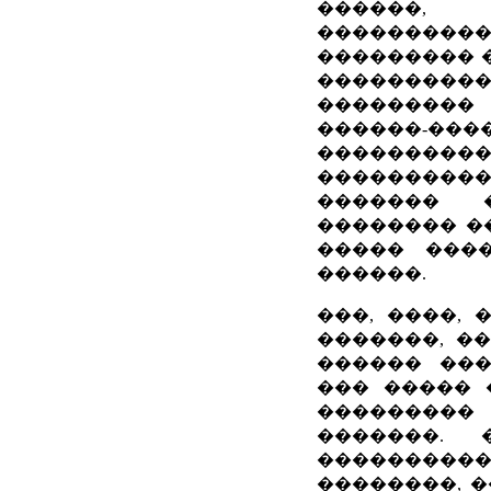
������,
��������
��������� 
��������
���������
������-����
����������
���������
������� 
�������� �
����� ����
������.
���, ����, 
�������, �
������ ���
��� ����� 
��������� 
�������.
���������
��������, �