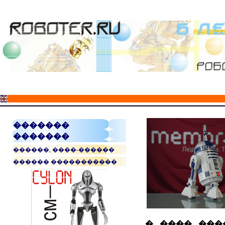
�������
�������
������, ����-������
������ �����������
� ���� ���