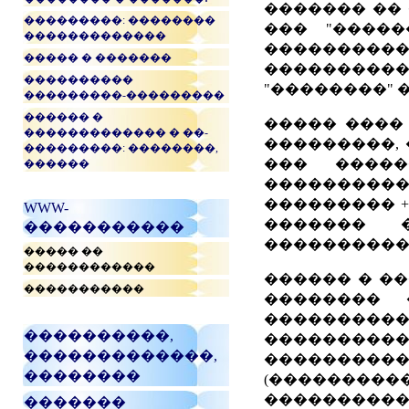
������� �� 
���������: ��������
��� "�����
�������������
������
����� � �������
����������
����������
"��������" 
���������-���������
������ �
����� ����
������������� � ��-
���������, 
���������: ��������,
��� �����
������
���������
��������� +
WWW-
������� 
�����������
����������
����� ��
������������
������ � ��
�����������
�������� 
���������
����������,
�����������
�������������,
��������
��������
(�������
����������
�������