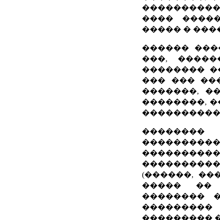
�����������
���� �����
����� � ���
������ ���
���, ����
�������� �
��� ��� ��
�������, �
��������, �
�����������
��������
���������
����������
����������
(������, ��
����� �� 
�������� 
��������� 
��������� �