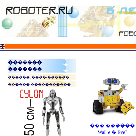
�������
�������
������, ����-������
������ �����������
��� ������
Wall-e � Eve?