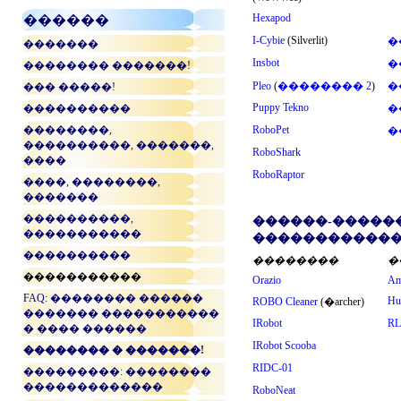
Hexapod
������
I-Cybie
(Silverlit)
�
�������
Insbot
�
�������� �������!
Pleo
(
�������� 2
)
�
��� �����!
Puppy Tekno
����������
�
��������,
RoboPet
�
����������, �������,
RoboShark
����
RoboRaptor
����, ��������,
�������
����������,
������-������
�����������
������������
����������
��������
�
�����������
Orazio
Am
FAQ: �������� ������
Hu
ROBO Cleaner
(�archer)
������� �����������
IRobot
RL
� ���� ������
IRobot Scooba
�������� � �������!
RIDC-01
���������: ��������
�������������
RoboNeat