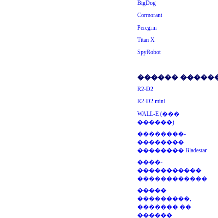
BigDog
Cormorant
Peregrin
Titan X
SpyRobot
������ ������
R2-D2
R2-D2 mini
WALL-E (���
������)
��������-
��������
�������� Bladestar
����-
�����������
������������
�����
���������,
������� ��
������