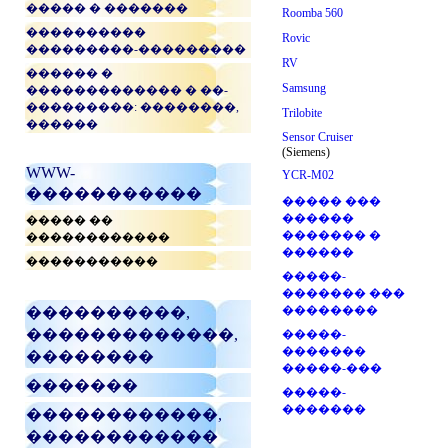
����� � �������
Roomba 560
����������
Rovic
���������-���������
RV
������ �
Samsung
������������� � ��-
���������: ��������,
Trilobite
������
Sensor Cruiser
(Siemens)
WWW-
YCR-M02
�����������
����� ���
������
����� ��
������� �
������������
������
�����������
�����-
������� ���
��������
����������,
�������������,
�����-
�������
��������
�����-���
�������
�����-
�������
������������,
������������