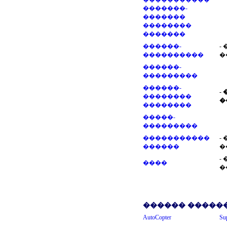
�������-
�������
��������
�������
������-
-
����������
�
������-
���������
������-
-
��������
�
��������
�����-
���������
�����������
-
������
�
-
����
�
������ ������
AutoCopter
Su