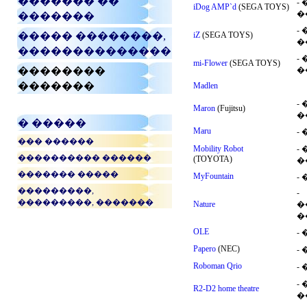
������� ��
-
iDog AMP`d
(SEGA TOYS)
�
�������
-
����� ��������,
iZ
(SEGA TOYS)
�
��������������
-
mi-Flower
(SEGA TOYS)
��������
�
�������
Madlen
-
Maron
(Fujitsu)
�
� �����
Maru
-
��� ������
Mobility Robot
-
���������� ������
(TOYOTA)
�
������� �����
MyFountain
-
���������,
-
���������, �������
Nature
�
�
OLE
-
Papero
(NEC)
-
Roboman Qrio
-
-
R2-D2 home theatre
�