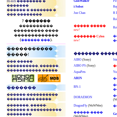
GunWalker
PI
Hi-tech �������� �
�������
i-Sobot
Rep
������ � ������� �
Jun Chan
R 
��� ��������
Ro
7 �������
����������
����� �����
Ro
new!
��������� ����
�������������
�
������� Cylon
(
).
������ ���
new!
�
�����������
������� ����
�����!
AIBO
(Sony)
Sti
��� �����
AIBO PS
(Sony)
����������, ������,
�
����������� �����
AquaPets
Yu
ARIN
�
...
�
BN-1
�������
�
������-����������
�
DORAEMON
��������� �����
(W
�������, �����-
DragonFly
(WoWWee)
�
������ � ����������
�����-����
Ge
��������
(WoWWee)