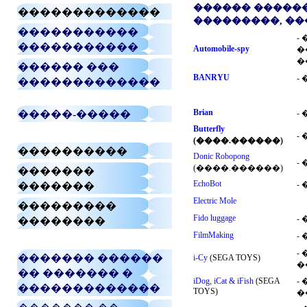
������ ������
�������������
���������, ��
�����������
-
�����������
Automobile-spy
�
�
������ ���
BANRYU
-
�������������
Brian
�����-�����
-
Butterfly
-
(����.������)
����������
Donic Robopong
-
(����.������)
�������
EchoBot
-
�������
Electric Mole
���������
Fido luggage
-
��������
FilmMaking
-
-
������� ������
i-Cy
(SEGA TOYS)
�
�� ������� �
iDog, iCat & iFish
(SEGA
-
�������������
TOYS)
�