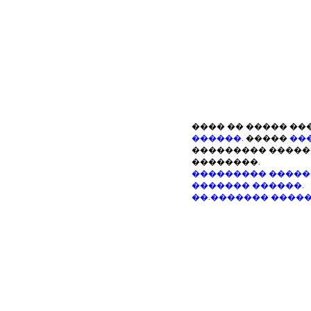
���� �� ����� ��
������
. �����
��
��������� ������
��������.
��������� �����
������� ������.
��.������� ����