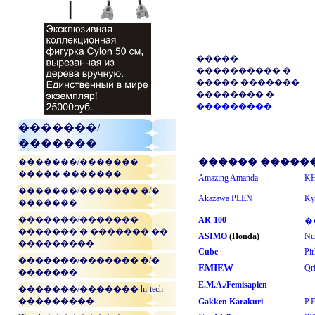
�����
���������� �
����� �������
�������� �
���������
�������/
�������
�������/�������
������ �����
����� �������
Amazing Amanda
K
�������/������� �/�
Akazawa PLEN
Ky
�������
�������/�������
AR-100
�
������� � ������� ��
ASIMO
(Honda)
Nu
���������
Cube
Pi
�������/������� �/�
EMIEW
Qr
�������
E.M.A./Femisapien
�������/������� hi-tech
���������
Gakken Karakuri
P.