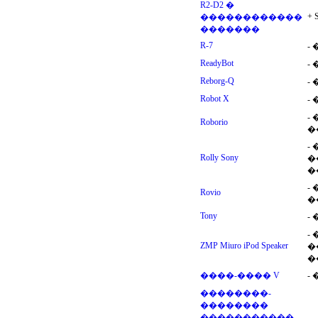
R2-D2 �
+ 
������������
�������
R-7
-
ReadyBot
-
Reborg-Q
-
Robot X
-
-
Roborio
�
-
Rolly Sony
�
�
-
Rovio
�
Tony
-
-
ZMP Miuro iPod Speaker
�
�
����-���� V
-
��������-
��������
�����������