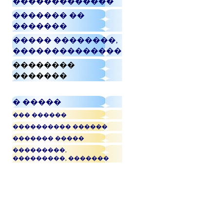
�������������
������� ��
�������
����� ��������,
��������������
��������
�������
� �����
��� ������
���������� ������
������� �����
���������,
���������, �������