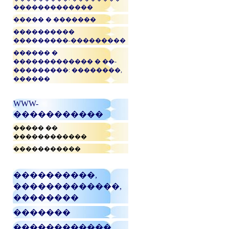
�������������
����� � �������
����������
���������-���������
������ �
������������� � ��-
���������: ��������,
������
WWW-
�����������
����� ��
������������
�����������
����������,
�������������,
��������
�������
������������,