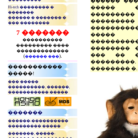
������ ���
Hi-tech �������� �
����� ��
�������
���������
������ � ������� �
���������
��� ��������
����������
7 �������
����
����������
���������
��������� ����
�������� 
�������������
��� �� �
(
).
������ ���
���������.
�����������
�������� �.
�����!
��� �����
����������, ������,
����������� �����
...
�������
������-����������
��������� �����
�������, �����-