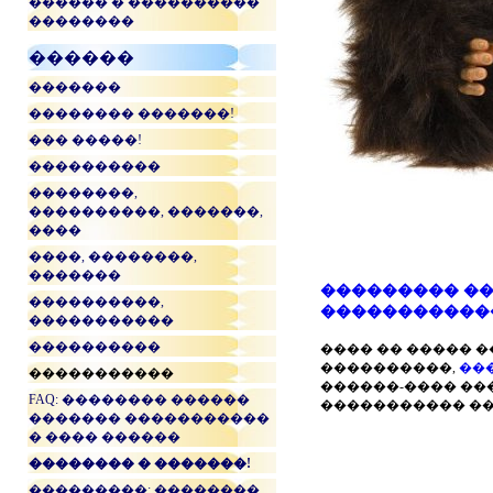
������ � ����������
��������
������
�������
�������� �������!
��� �����!
����������
��������,
����������, �������,
����
����, ��������,
�������
��������� ��
����������,
�����������
�����������
����������
���� �� ����� 
����������,
��
�����������
������-���� ��
FAQ: �������� ������
����������� ��
������� �����������
� ���� ������
�������� � �������!
���������: ��������