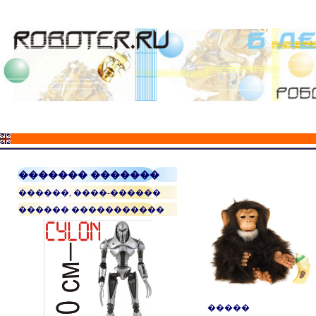
������� �������
������, ����-������
������ �����������
�����