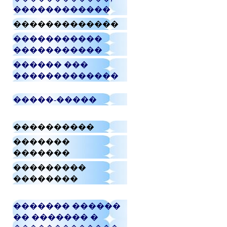
������������
�������������
�����������
�����������
������ ���
�������������
�����-�����
����������
�������
�������
���������
��������
������� ������
�� ������� �