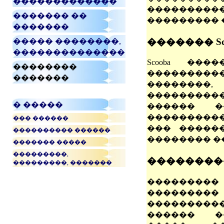
�������������
���������
������� ��
��������� 
�������
������� Sc
����� ��������,
��������������
Scooba ���
��������
���������
�������
��������,
���������
� �����
������ �
����������
��� ������
��� �����
���������� ������
�������� ��
������� �����
���������,
��������� 
���������, �������
���������
���������
������
������ �