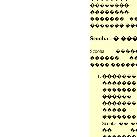
��������
��������
������� �
������� ��
Scooba - � 
Scooba ���
������ �
���� ������
��������
�������
�������
�����
�����
�����
�������
Scooba ��
�� �
�������