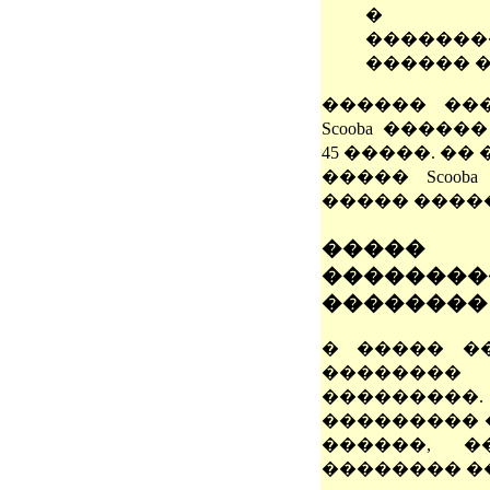
� ��
�������
������ �
������ ��
Scooba ����
45 �����. �
����� Scoob
����� ����
�����
��������
��������
� ����� ���
�������
������
��������� 
������, �
�������� �