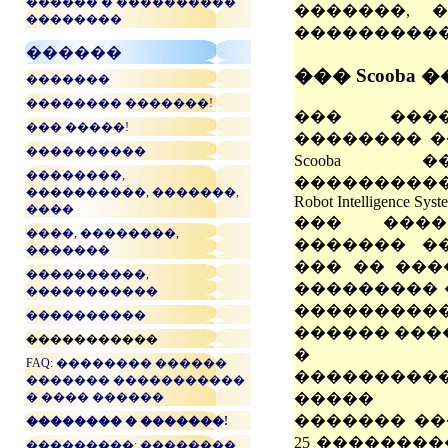
������ � ����������
�������, 
��������
����������
������
��� Scooba
�������
�������� �������!
��� ����
��� �����!
�������� �
����������
Scooba ��
��������,
���������� iR
����������, �������,
Robot Intelligence Syst
����
��� �����
����, ��������,
������� �
�������
��� �� ���
����������,
��������� 
�����������
���������
����������
������ ���
�����������
� ��
FAQ: �������� ������
���������
������� �����������
� ���� ������
����� 
������� ��
�������� � �������!
25 ��������
���������: ��������