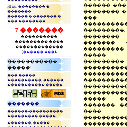
������ ���
Hi-tech �������� �
�������� �
�������
������ � ������� �
���. 
��� ��������
���������
7 �������
��������
������
����������
��������� ����
������� 
�������������
��������
(
).
������ ���
����� �
�����������
��������
�����!
����������
���������
��� �����
���������
����������, ������,
����������� �����
���������
����������
...
����� �
�������
������� �
���� �
������-����������
��������� �����
���������
�������, �����-
���������