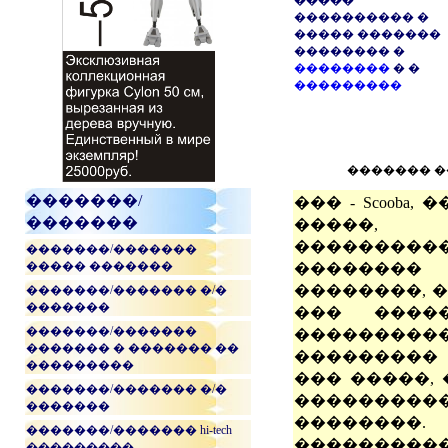
�����
���������� �
����� �������
�������� �
��������
� �
���������
������� 
�������/
��� - Scooba
�������
�����, 
���������
�������/�������
����� �������
��������
��������, 
�������/������� �/�
�������
��� �����
�������/�������
����������
������� � ������� ��
���������
���������
��� �����, 
�������/������� �/�
���������
�������
��������
�������/������� hi-tech
���������
���������