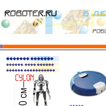
������� �������
������, ����-������
������ �����������