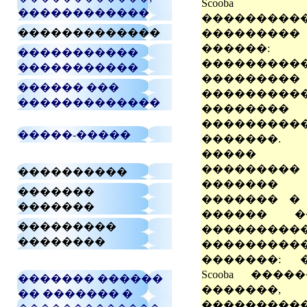
Scooba
������������
���������
�������������
��������
������:
�����������
����������
�����������
��������
������ ���
���������
�������������
��������
���������
�����-�����
�������.
�����
��������
����������
������� 
�������
������� �
�������
������ �
���������
����������
��������
���������
�������: 
Scooba ���
������� ������
�����
�� ������� �
���������