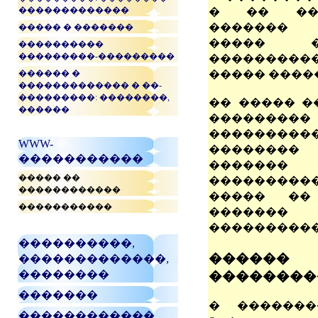
�������������
� �� ��
������� 
����� � �������
����� ��
����������
���������-���������
���������
������ �
����� ����
������������� � ��-
���������: ��������,
�� ����� ���
������
���������
��������
WWW-
������
�����������
�������
����� ��
���������
������������
����� ��
�����������
������
����������
����������,
������ 
�������������,
��������
��������
�������
� �������
������������,