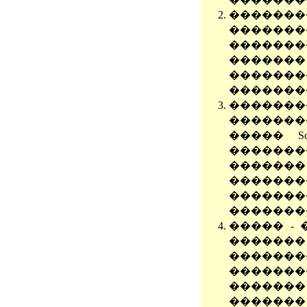
��������
�������
�������
�������
�������
�������
����
�������
����� Sc
�����
�������
�������
����
�������
����� -
����
�������
�������
������
�������