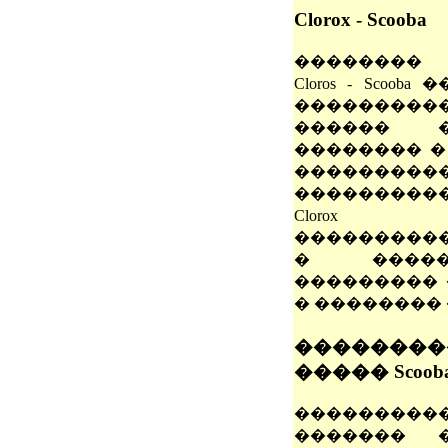
Clorox - Scooba
�������� 
Cloros - Scoo
��������
������ �
�������� �
�������
������������
Clorox
����������
� ����
��������� 
� ��������
��������
����� Scoob
���������
������� �