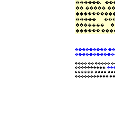
������, ���
�� ����� �
���������
����� ���
������� �
������ ���
��������� ��
�����������
���� �� ����� 
����������,
��
������-���� ��
����������� ��