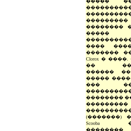
����� ��
����������
����������
������
�������� �
����� 
��������
���� ����
������� �
Clorox � ���
�� ����
������ ���
����� ����
��� ���
���������
�������� �
������
���������
(�������) 
Scooba �
�������� 