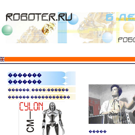
�������
�������
������, ����-������
������ �����������
�����