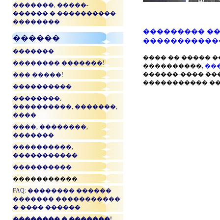
�������, �����-
������ � ����������
��������
��������� ��
������
�����������
�������
���� �� ����� 
�������� �������!
����������,
��
������-���� ��
��� �����!
����������� ��
����������
��������,
����������, �������,
����
����, ��������,
�������
����������,
�����������
����������
�����������
FAQ: �������� ������
������� �����������
� ���� ������
�������� � �������!