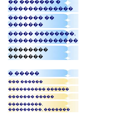
�� ������� �
�������������
������� ��
�������
����� ��������,
��������������
��������
�������
� �����
��� ������
���������� ������
������� �����
���������,
���������, �������