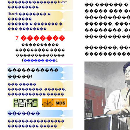
�������/������� hi-tech
�� ������ �
���������
����� ��� �
Hi-tech �������� �
����������,
�������
������, ���
������ � ������� �
��� ��������
��������, �
����������
7 �������
����������
�������, ��
��������� ����
�����������. 
�������������
(
).
������ ���
�����������
�����!
��� �����
����������, ������,
����������� �����
...
�������
������-����������
��������� �����