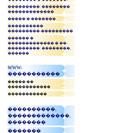
���������: ��������
�������������
����� � �������
����������
���������-���������
������ �
������������� � ��-
���������: ��������,
������
WWW-
�����������
����� ��
������������
�����������
����������,
�������������,
��������
�������