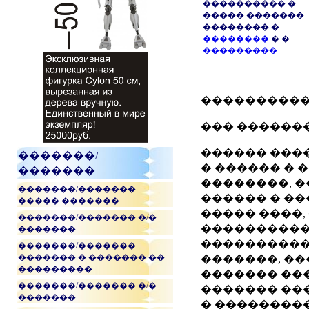
���������� �
����� �������
�������� �
��������
� �
���������
����������
��� ������
������ ����
�������/
� ������ � 
�������
��������, �
�������/�������
������ � ��
����� �������
����� ����,
�������/������� �/�
����������
�������
����������
�������/�������
������� � ������� ��
�������, ��
���������
������� ��
�������/������� �/�
������� ��
�������
� ���������