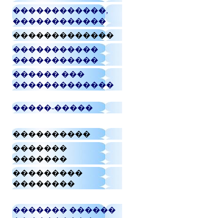
������������,
������������
�������������
�����������
�����������
������ ���
�������������
�����-�����
����������
�������
�������
���������
��������
������� ������