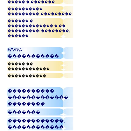
����� � �������
����������
���������-���������
������ �
������������� � ��-
���������: ��������,
������
WWW-
�����������
����� ��
������������
�����������
����������,
�������������,
��������
�������
������������,
������������