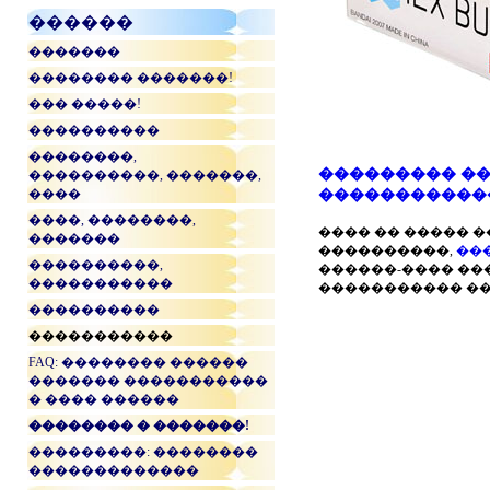
������
�������
�������� �������!
��� �����!
����������
��������,
��������� ��
����������, �������,
����
�����������
����, ��������,
���� �� ����� 
�������
����������,
��
����������,
������-���� ��
�����������
����������� ��
����������
�����������
FAQ: �������� ������
������� �����������
� ���� ������
�������� � �������!
���������: ��������
�������������