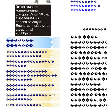
�������� �
��������
� �
���������
������� 
��� ����
�������/
���������
�������
����������
�������/�������
�� ������, 
����� �������
�������� Band
�������/������� �/�
���������
�������
�����-��� 
�������/�������
�� ��������
������� � ������� ��
�������� �
���������
��������
�������/������� �/�
�����������
�������
������ ���
�������/������� hi-tech
���������
�������, �
Hi-tech �������� �
������� ���