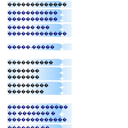
�������������
�����������
�����������
������ ���
�������������
�����-�����
����������
�������
�������
���������
��������
������� ������
�� ������� �
�������������
������� ��