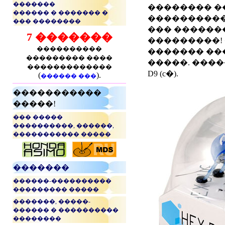
�������
�������� �
������ � ������� �
����������
��� ��������
��� ������
7 �������
���������!
����������
������� ��
��������� ����
�����. �������
�������������
D9 (c�).
(
).
������ ���
�����������
�����!
��� �����
����������, ������,
����������� �����
...
�������
������-����������
��������� �����
�������, �����-
������ � ����������
��������