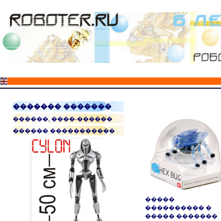
������� �������
������, ����-������
������ �����������
�����
���������� �
����� �������