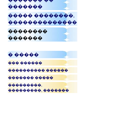
�������
����� ��������,
��������������
��������
�������
� �����
��� ������
���������� ������
������� �����
���������,
���������, �������