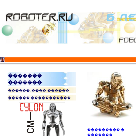
�������
�������
������, ����-������
������ �����������
��������� �
�������