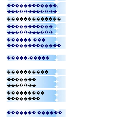
������������,
������������
�������������
�����������
�����������
������ ���
�������������
�����-�����
����������
�������
�������
���������
��������
������� ������