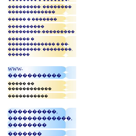
���������: ��������
�������������
����� � �������
����������
���������-���������
������ �
������������� � ��-
���������: ��������,
������
WWW-
�����������
����� ��
������������
�����������
����������,
�������������,
��������
�������