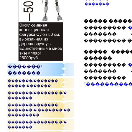
�������
����� �����
���������
������� 
��������� �
����� ����
������
���������
�������/
������� 
�������
���������
�������/�������
"
����������
����� �������
�������/������� �/�
�������
�������/�������
������� � ������� ��
���������
�������/������� �/�
�������