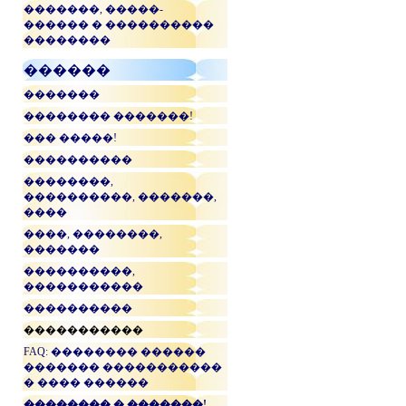
�������, �����-
������ � ����������
��������
������
�������
�������� �������!
��� �����!
����������
��������,
����������, �������,
����
����, ��������,
�������
����������,
�����������
����������
�����������
FAQ: �������� ������
������� �����������
� ���� ������
�������� � �������!