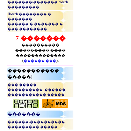
�������/������� hi-tech
���������
Hi-tech �������� �
�������
������ � ������� �
��� ��������
7 �������
����������
��������� ����
�������������
(
).
������ ���
�����������
�����!
��� �����
����������, ������,
����������� �����
...
�������
������-����������
��������� �����