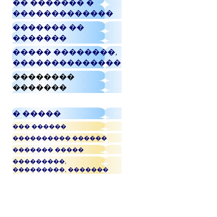
�� ������� �
�������������
������� ��
�������
����� ��������,
��������������
��������
�������
� �����
��� ������
���������� ������
������� �����
���������,
���������, �������