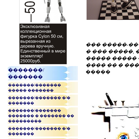
��� �����-�
� ��� �����,
����� ����� 
���� �� � ��
�������/
�����
�������
�������/�������
����� �������
�������/������� �/�
�������
�������/�������
������� � ������� ��
���������
�������/������� �/�
�������