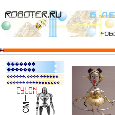
�������
�������
������, ����-������
������ �����������