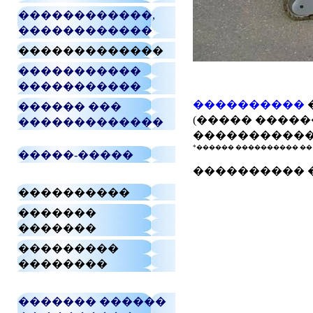
������������,
������������
�������������
�����������
�����������
����������
������ ���
(����� ������
�������������
������������
*������ ���������� �� 
�����-�����
���������� 
����������
�������
�������
���������
��������
������� ������