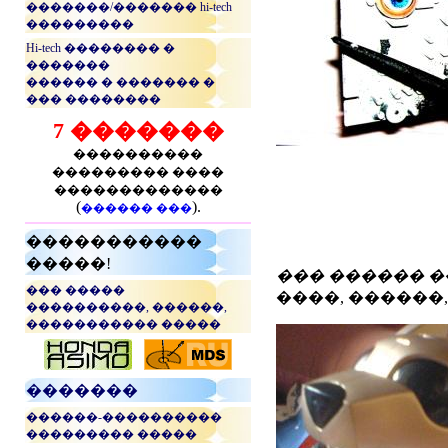
�������/������� hi-tech
���������
Hi-tech �������� �
�������
������ � ������� �
��� ��������
7 �������
����������
��������� ����
�������������
(
).
������ ���
�����������
�����!
��� ������ �
��� �����
����, ������, 
����������, ������,
����������� �����
...
�������
������-����������
��������� �����