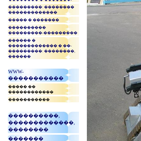
���������: ��������
�������������
����� � �������
����������
���������-���������
������ �
������������� � ��-
���������: ��������,
������
WWW-
�����������
����� ��
������������
�����������
����������,
�������������,
��������
�������