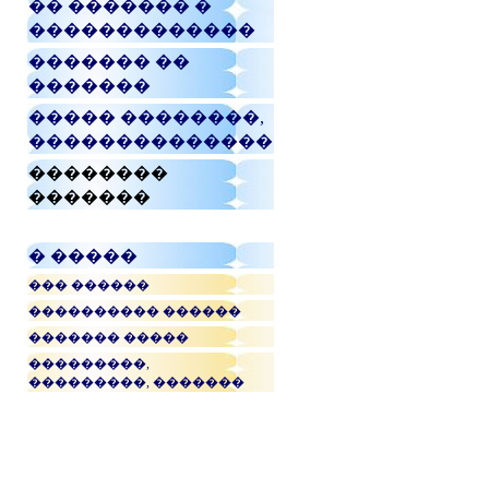
�� ������� �
�������������
������� ��
�������
����� ��������,
��������������
��������
�������
� �����
��� ������
���������� ������
������� �����
���������,
���������, �������