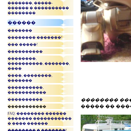
�������, �����-
������ � ����������
��������
������
�������
�������� �������!
��� �����!
����������
��������,
����������, �������,
����
����, ��������,
�������
����������,
�����������
����������
�������� ��
����� �� ��
�����������
FAQ: �������� ������
������� �����������
� ���� ������
�������� � �������!