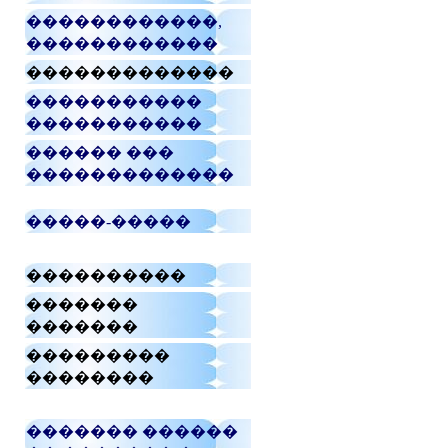
������������,
������������
�������������
�����������
�����������
������ ���
�������������
�����-�����
����������
�������
�������
���������
��������
������� ������