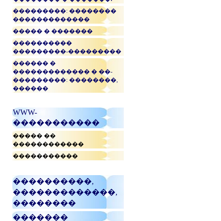
���������: ��������
�������������
����� � �������
����������
���������-���������
������ �
������������� � ��-
���������: ��������,
������
WWW-
�����������
����� ��
������������
�����������
����������,
�������������,
��������
�������