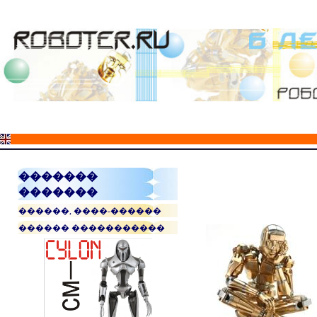
�������
�������
������, ����-������
������ �����������