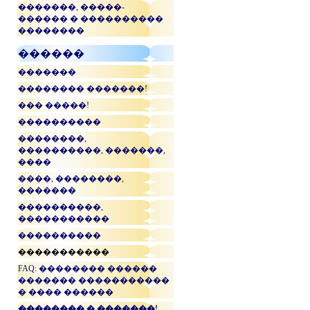
�������, �����-
������ � ����������
��������
������
�������
�������� �������!
��� �����!
����������
��������,
����������, �������,
����
����, ��������,
�������
����������,
�����������
����������
�����������
FAQ: �������� ������
������� �����������
� ���� ������
�������� � �������!