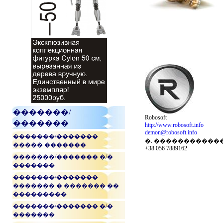
�������/
Robosoft
�������
http://www.robosoft.info
demon@robosoft.info
�������/�������
�. �����������
����� �������
+38 056 7889162
�������/������� �/�
�������
�������/�������
������� � ������� ��
���������
�������/������� �/�
�������