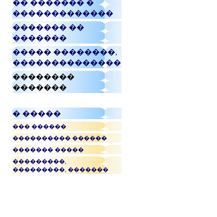
�� ������� �
�������������
������� ��
�������
����� ��������,
��������������
��������
�������
� �����
��� ������
���������� ������
������� �����
���������,
���������, �������