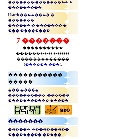
�������/������� hi-tech
���������
Hi-tech �������� �
�������
������ � ������� �
��� ��������
7 �������
����������
��������� ����
�������������
(
).
������ ���
�����������
�����!
��� �����
����������, ������,
����������� �����
...
�������
������-����������
��������� �����