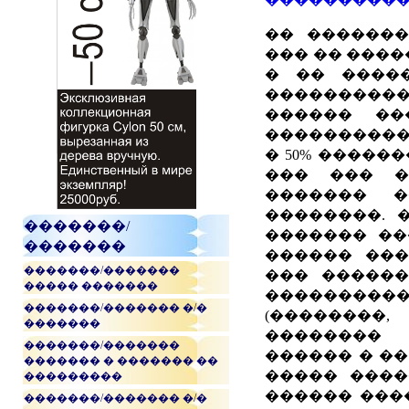
�� �������
��� �� ����
� �� ����
���������
������ ��
�����������
� 50% �����
��� ��� �
������� �
��������. 
�������/
������� ��
�������
������ ���
�������/�������
��� ������
����� �������
��������
�������/������� �/�
(��������
�������
�������� 
�������/�������
������ � ��
������� � ������� ��
����� ����
���������
������ ����
�������/������� �/�