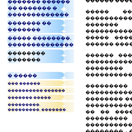
������ ���
������� ������
�� ������� �
����� ��
�������������
��������
������� ��
������� 
�������
����������
����� ���
����� ��������,
������ �����
��������������
��������
������ ��
�������
����������
��������
����������
� �����
��� ������
��������
���������� ������
��������
������� �����
�������� ��
���������,
���������� 
���������, �������
�� �� ����
��������
��������
�������� - 