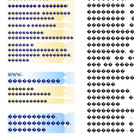
��������. 
�������� � �������!
�������� 
���������: ��������
�������� 
�������������
�������� �
����� � �������
�������
����������
���������-���������
�����������
���������
������ �
������������� � ��-
��������, 
���������: ��������,
����� �� �
������
��� �� ���
�������
WWW-
���������
�����������
������ �
����� ��
���������
������������
�������� �
�����������
����
���������
����������,
�������� - 
�������������,
�������� ��
��������
�������� - 