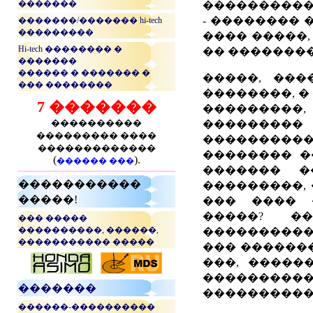
�������
���������� 
- �������� 
�������/������� hi-tech
���������
���� �����,
Hi-tech �������� �
�� ��������
�������
������ � ������� �
�����, ���
��� ��������
��������, �
7 �������
���������,
����������
��������
��������� ����
����������
�������������
�������� �
(
).
������ ���
������� �
�����������
���������, 
�����!
��� ���� 
�����? �
��� �����
����������, ������,
���������
����������� �����
��� ������
���, �����
...
���������
�������
����������
������-����������