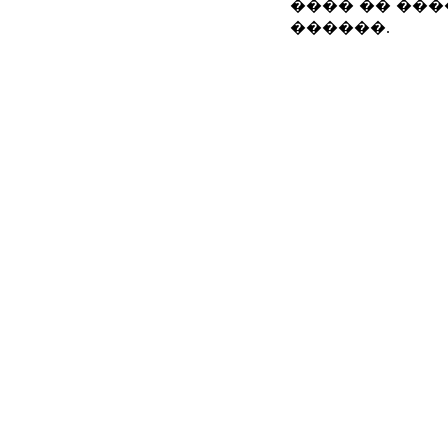
���� �� ���
������.