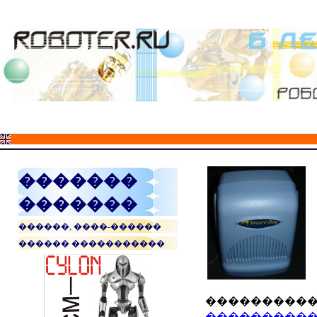
�������
�������
������, ����-������
������ �����������
����������
����������