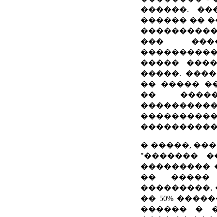
������. ��
������ �� �
����������
��� ���
���������
����� ���
�����. ����
�� ����� �
�� �����
���������
�����
�����������
� �����, ��
"������� �
��������� 
�� �����
���������,
�� 50% ����
������ � 