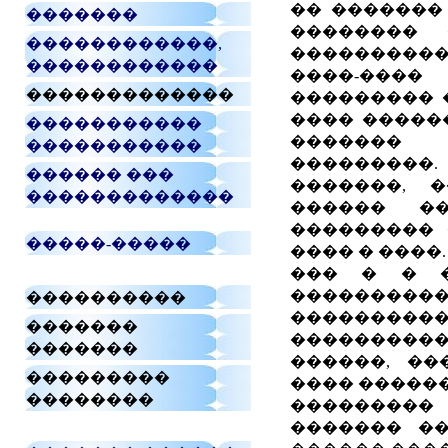
�� ������� 
�������
�������� 
������������,
����������
������������
����-����
�������������
��������� 
���� �����
�����������
������� 
�����������
���������
������ ���
�������, 
�������������
������ �
��������� 
�����-�����
���� � ����. 
��� � � �
�������
����������
�����������
�������
���������
�������
������, ��
���������
���� ������
��������
���������
������� ��