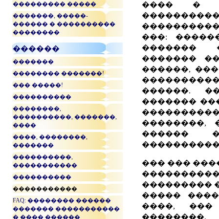
��������� �����
���� � �
���������
�������, �����-
������ � ����������
����������
��������
���: �����
������� 
������
������� ��
�������
������, ���
�������� �������!
���������
��� �����!
������. �
����������
������� ���
��������,
��������
����������, �������,
��������, 
����
������ �
����, ��������,
����������
�������
����������,
��� ��� ��
�����������
����������
����������
��������� � 
�����������
����� ����
FAQ: �������� ������
����, ���
������� �����������
��������
� ���� ������