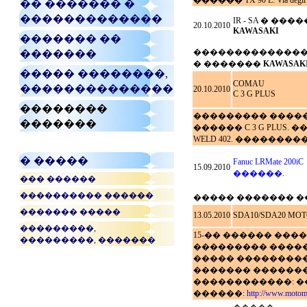
������ TX 90 L. Via degli arti
�� ������� �
�������������
IR - SA � ���
20.10.2010
KAWASAKI
������� ��
��������������
�������
� �������
KAWASAK
����� ��������,
COMAU
��������������
20.10.2010
C 3 G PLUS
��������
��������� ����� 
�������
������ C 3 G PLUS.
WELD 402. ������������. Vi
� �����
Fanuc LRMate 200iC
15.09.2010
������
.
��� ������
���������� ������
����� ������� �
������� �����
13.05.2010
SDA10/SDA20 MO
���������,
15-�� ������ ���
���������, �������
��������� �����
����� ���������
������� �������
������������: �
������:
http://www.motom