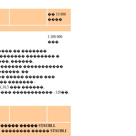
�� 13 000
����
1 200 000
���.
���� �� �������
�������� �������� �
���, ������,
�������� �����������
�����, ��
� ����� ����� ���
�� ������� -
16,5 ��� ������,
����� ����������� - 120��.
 ����� �����
STAUBLI.
�� �������� �����
STAUBLI