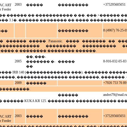
2003
+375295605051
�����
���������
C ART
 Feeder
� ������ �� ����������� � ��. ���.+������ �
� 3.1�. ������ �������� �� ���� �����������
8 (4967) 76-25-0
���������
���
 ������ ����� Panasonic. ���� ������� �� �
������������ ��������� ���������� �
��� � �������� �������� ������.
��, ���-
2005
8-916-032-05-83
������� �-
�����
��
�� IRB 140 (������������� ���). ������� �����
����, ��������������� ���������, �������. �
2009
+7926 753 76 89
������
���������.
andrei79@mail.r
������
����� KUKA KR 125. �������� ������������ ��� KUKA 
2003
+375295605051
�����
���������
C ART
 Feeder
� ������ �� ����������� � ��. ���.+������ �