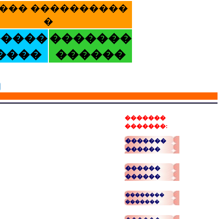
��� ����������
�
�����
�������
����
������
�������
�������:
�������
������
������
������
��������
�������