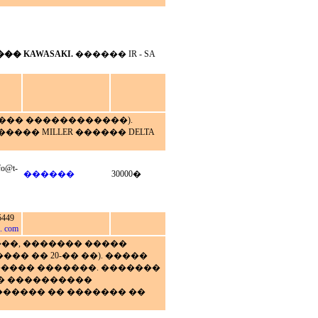
��� KAWASAKI.
������ IR - SA
���� ������������).
����� MILLER ������ DELTA
fo@t-
������
30000�
5449
. com
����, ������� �����
 �� 20-�� ��). �����
���� �������. �������
� ����������
������ �� ������� ��