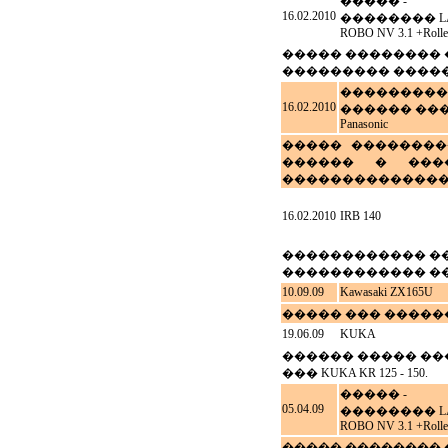
����� -
16.02.2010
�������� LA
ROBO NV 3.1 +Roller
����� �������� �
��������� ������
���������
16.02.2010
������ ��
Panasonic
����� ���������
������ � ���
���������������
16.02.2010
IRB 140
������������ ���
������������ ��
10.09.09
Kawasaki ZX165U
����� ��� �����
19.06.09
KUKA
������ ����� ��� �
��� KUKA KR 125 - 150.
����� -
05.04.09
�������� LA
ROBO NV 3.1 +Roller
����� �������� �