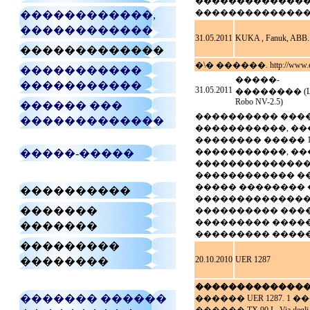
����������������
��������������� 7
������������,
������������
31.05.2011
KUKA , Fanuk, ABB.
�������������
�\� ������. http://www.eur
�����������
�����-
�����������
31.05.2011
�������� (LA
Robo NV-2.5)
������ ���
���������� ����
�������������
�����������, ��
�������� ����� 1
�����������, ��
�����-�����
���������������
������������ ��
����� �������� 
����������
��������������). 
�������
���������� ������ 
��������� �������
�������
��������� �����
���������
20.10.2010
UER 1287
��������
��������������
������� ������
������ UER 1287.