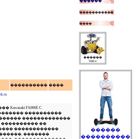
������
�����������
����
������
Wall-e
����������
����
k.ru
saki FA006E C.
��������� ����������
-300. �������� �������������
 ���������� ��
����� ������������
������
������, �������
����������