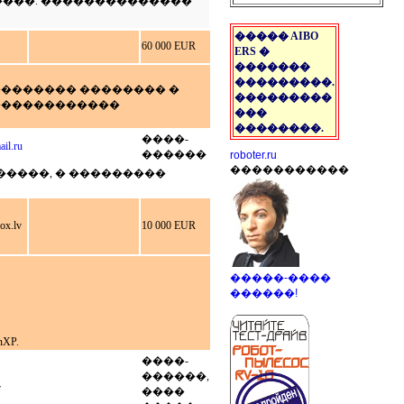
���. ��������������
����� AIBO
60 000 EUR
ERS �
�������
���������.
��������� �������� �
���������
�������������
���
��������.
����-
il.ru
������
roboter.ru
�����������
��������, � ���������
ox.lv
10 000 EUR
�����-����
������!
XP.
����-
������,
7
����