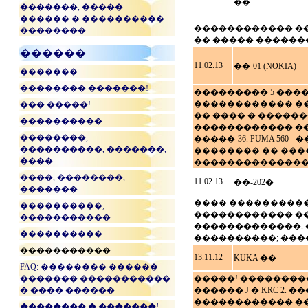
��
�������, �����-
������ � ����������
������������ ����
��������
�� ����� ������
������
11.02.13
��-01 (NOKIA)
�������
�������� �������!
��������� 5 ���
������������ ���
��� �����!
�� ���� � ������
����������
������������ ���
��������,
�����-36. PUMA 5
����������, �������,
�������� �� ����
����
���������������� 
����, ��������,
11.02.13
��-202�
�������
���� �����������
����������,
������������ �
�����������
�������������. 
����������
����������; ���
�����������
13.11.12
KUKA ��
FAQ: �������� ������
������� �����������
�����! ����������
� ���� ������
������ J � KRC 2
������������ ���
�������� � �������!