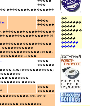
�����-
���
 ���� ��������. �� ������
��
����-
�������,
l.ru
������
�����
������ �
, �������� ��������� �
����
�� ���������� �����-36.
�����
...
������
 ���������� ����������
�����
��, �����������
������������ 0,05 �� .
�������� 0,7 ���.
71
����-
������
 ��-202� (�����������).
��������
���; �������
�������� �����.
����-
57
������
�������. 2003, 2004 �
 � ������� ��������