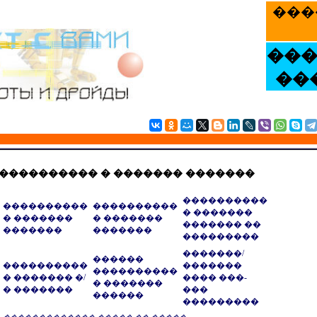
���
��
��
���������� � ������� �������
����������
����������
����������
� �������
� �������
� �������
������� ��
�������
�������
���������
�������/
������
����������
�������
����������
� ������� �/
���� ���-
� �������
� �������
���
������
���������