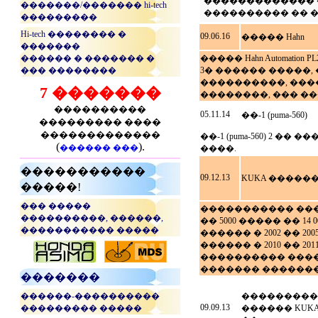
������������� 
�������/������� hi-tech
���������� �� �
���������
Hi-tech �������� �
09.06.16
����� Hahn
�������
������ � ������� �
����� Hahn Automati
��� ��������
3� ������ �����
����������, ���
7 �������
��������, ��� ���
����������
05.11.14
��-1 (puma-560)
��������� ����
�������������
��-1 (puma-560) 2 
(
).
������ ���
����.
�����������
09.12.13
KUKA �����
�����!
��� �����
����������� ����
����������, ������,
�� 5000 ����� �� 14 
����������� �����
������ � 2002 �� 200
������ � 2010 �� 
���������� ����
...
������� ���������
�������
������-����������
���������
09.09.13
��������� �����
������ KUKA 