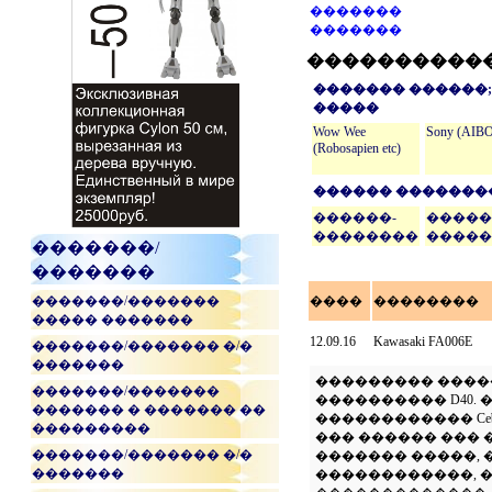
�������
�������
����������
������� ������;
�����
Wow Wee
Sony (AIBO
(Robosapien etc)
������ �������
������-
�����
��������
�����
�������/
�������
�������/�������
����
��������
����� �������
12.09.16
Kawasaki FA006E
�������/������� �/�
�������
��������� ������
�������/�������
���������� D40.
������� � ������� ��
������������ Cebora
���������
��� ������ ���
�������/������� �/�
������� �����,
�������
������������, 