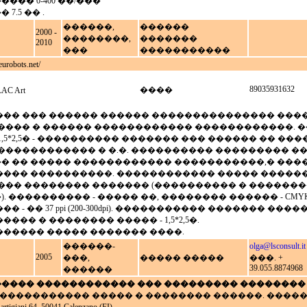
�� 0-400 ��/���
.5 �� .
������,
������
2000 -
��������,
�������
2010
���
�����������
obots.net/
89035931632
����
C Art
�� ��� ������ ������ ��������������� ���
���� � ������ ������������ ������������. 
,5*2,5� - ���������� ������� ��� ������ �� ���
������������ � �.�. ���������� ��������� 
 �� ����� ������������ �����������,� ����
��� ����������. ������������ ����� ������
��� �������� ������� (���������� � �������
���������� - ����� ��, �������� ������ - CMYK,
- �� 37 ppi (200-300dpi). ����������� ������� ���
�� � �������� ����� - 1,5*2,5�.
����� ����� ������� ����.
������-
olga@lsconsult.it
2005
���,
����� �����
���. +
39.055.8874968
������
���� ������������ ��� ��������� ��������
 1 ������������� ����� � �������� ������. ���