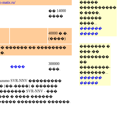
�����
o-matix.ru/
����������
�� 14000
� ����,
����
������
����...
������
40000 �.�.
�����
(����)
������� �
�� ������ �� ��������
���-��
�.
��������
��
300000
����
��������-
���.
�������...
������
mo SVR-NNV ���������
�����
 (��-����) � ������
����� SVR-NNV - ���
��� � ���� ������
���� �������� ������.