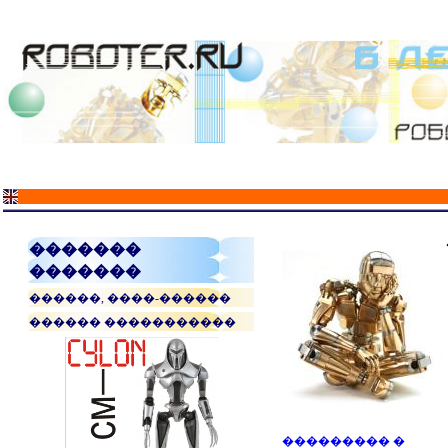
�������
�������
������, ����-������
������ �����������
��������� �