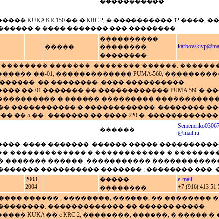
�����������
�� KUKA KR 150 �� � KRC 2, � ���������� 32 ����,
������ � ���� ������� ��� ��������.
����������
karbovskivp@mai
�����
��������
��������
��������� �������. �������� ������, �������
���� ��-01, ������������� PUMA-560, ���������
������. �� ��������. ���� ����������.
�� ��-01 ������� �� ������������ PUMA 560 �
60 - ����������� � ������ ��������� ���������
� ����������� � ������������. �������� ����
�� 5 �� . ������� �� ���� 220 �. ������������ 
Semenenko0306
������
@mail.ru
��. ���� �������. ������ ����� ������������
�� ������������� � ������������ � �������
� ������� ������: ����������� �����������
������� ���������� ������� ; �������� ���, 
2003,
�����
e-mail
2004
+7 (916) 413 51 
��������
�� ������ , ��������, ������, �� �������� ����
. ����������, ������������� �� ������ �����.
��� KUKA �� c KRC 2, ��������, ������, � �����