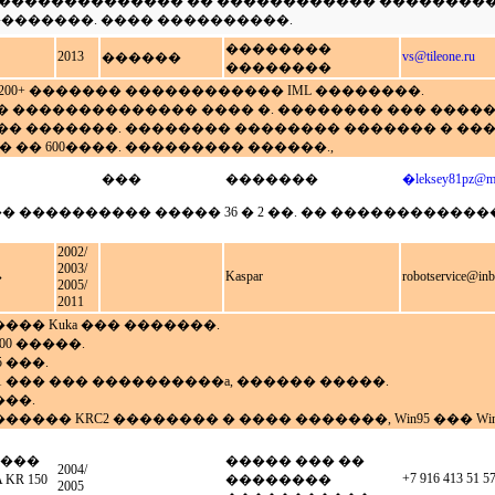
�������������� �� ������������ ���������
�������. ���� ����������.
��������
2013
vs@tileone.ru
������
��������
on PL200+ ������� ������������ IML ��������.
, � �������������� ���� �. �������� ��� ���
�� �������. �������� �������� ������� � �
 �� 600����. ��������� ������.,
���
�������
�
leksey81pz@ma
�� ���� ���������� ����� 36 � 2 ��. �� ���������
2002/
2003/
Kaspar
robotservice@inb
�
2005/
2011
�� Kuka ��� �������.
000 �����.
5 ���.
2011 ��� ��� ����������a, ������ �����.
��.
��� KRC2 �������� � ���� �������, Win95 ��� Win
���
����� ��� ��
2004/
+7 916 413 51 5
KR 150
��������
2005