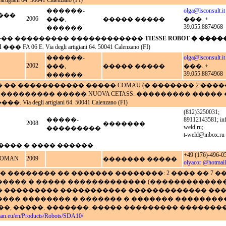
giani 64. 50041 Calenzano (FI)
������-
olga@lsconsult.it
����
2006
���,
����� �����
���. +
39.055.8874968
������
�� ��������� ������������
TIESSE ROBOT � ����
I
��� FA 06 E. Via degli artigiani 64. 50041 Calenzano (FI)
������-
olga@lsconsult.it
2002
���,
����� �����
���. +
39.055.8874968
������
�� ����������� ����� COMAU (� ������� 2 ���
 ����������� ����� NUOVA CETASS. ��������� ����� 
a degli artigiani 64. 50041 Calenzano (FI)
(812)3250031;
�����-
89112143581;
in
2008
�������
weld.ru
;
���������
t-weld@inbox.ru
���� � ���� ������.
+49 (176)-496-0
TOMAN
2009
������� �����
olyacor @hotmail
�� �������� �� ������� ��������: 2 ���� �� 7 
���� � ����� ������������� (����������������
 ��������� ����������� ������������� ���
��� �������� � ������� � ������� ��������
��, �����, �������. ����� ��������� �������
an.eu/en/Products/Robots/SDA10/