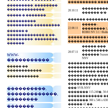
���������� ���
���������: ��������
���������
�������������
20.10.11
������ �/�
����� � �������
������ ��������
����������
����� -
���������-���������
22.08.11
�������� LA
������ �
ROBO NV 3.1 +Roller
������������� � ��-
����� �������� �
���������: ��������,
��������� ������
������
����� ���
���������
28.07.11
WWW-
������ Suzumo
NNV
�����������
�������������� �
����� ��
������������� ��
������������
����� (����-����
���������� ����
�����������
�������. � ����
����������� ��
��� SVR-NNV
����������,
������� 115-240�, 50-
�������������,
������������ ��
��������
������� 360 x 546 x 630
����� 42 �� .
�������