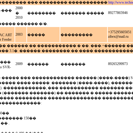
�������� ��� �������� �����������
http://www.techn
2000
-���
89277865946
�
��������
������� �����
2010
���� ������ �/�.
+375295605051
2003
�����
���������
C ART
zibex@mail.ru
 Feeder
� ������ �� ����������� � ��. ���.+������ �
� 3.1�. ������ �������� �� ���� �����������
���
2009
89265299973
������
�������
 SVR-
���� ��� ������������ ������ (����-����) Suzu
��� ���� �����: ������� (����-����), �������
). ������������, ��� ����������� ������� ����
 (������� �������) �� ������� � ����� �����
����� ��������� ��������������� ���������
������������:
60��
������ 150��
 �� .