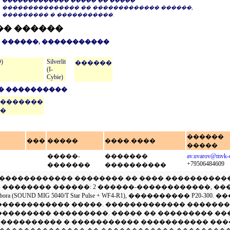
������������� ����� �� �����
��������������� �� ������������� ������,
��������� � �����������.
�� ������
 ������, �����������
)
Silverlit
������
(I-
Cybie)
� ����������
�������
�
������
���
�����
����.����
�����
�����-
�������
av.uvarov@mvk-e
+79506484609
�������
����������
���������� �������� �� ���� ������������� Kawa
 � �������� ������: 2 ������-������������, 
 (SOUND MIG 5040/T Star Pulse + WF4-R1), ���������� P20
 ������������ �����. ������������� �������
 ��������� ���������. ����� �� ��������� �
����������� � ����������� ����������� ���