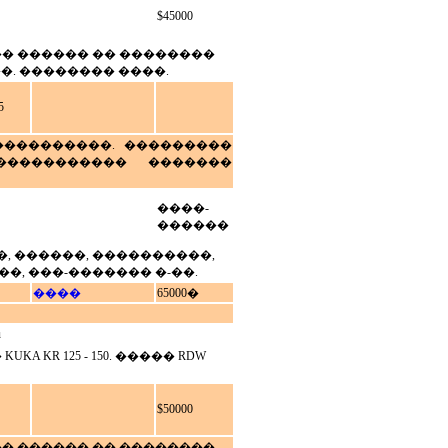
$45000
�� ������ �� ��������
�. �������� ����.
5
�����������. ���������
����������� �������
����-
������
�, ������, ����������,
�, ���-������� �-��.
����
65000�
u
KR 125 - 150. ����� RDW
$50000
�� ������ �� ��������